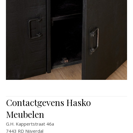
Contactgevens Hasko
Meubelen
G.H. Kappertstraat 46a
7443 RD Nijverdal